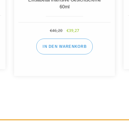
€
29,60
€
25,15
IN DEN WARENKORB