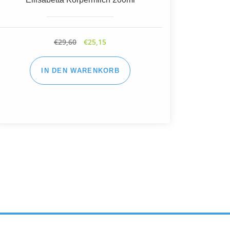
€
24,60
€
20,91
IN DEN WARENKORB