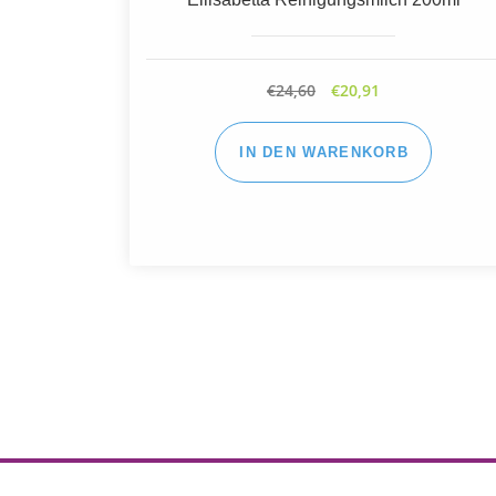
60ml
€
46,20
€
39,27
IN DEN WARENKORB