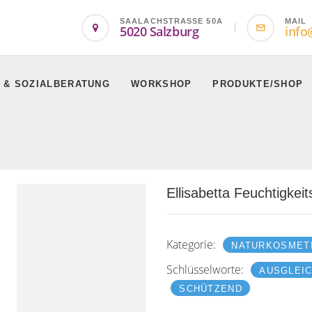
SAALACHSTRASSE 50A
MAIL
5020 Salzburg
info
 & SOZIALBERATUNG
WORKSHOP
PRODUKTE/SHOP
Ellisabetta Feuchtigkeit
Kategorie:
NATURKOSMET
Schlüsselworte:
AUSGLEI
SCHÜTZEND