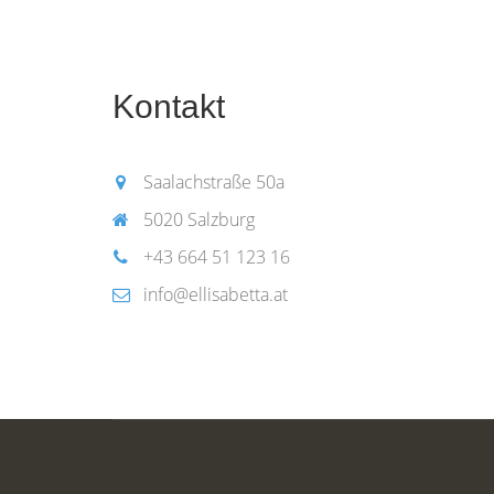
Kontakt
Saalachstraße 50a
5020 Salzburg
+43 664 51 123 16
info@ellisabetta.at