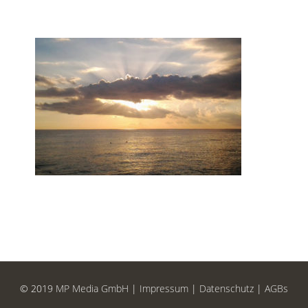
© 2019
MP Media GmbH
|
Impressum
|
Datenschutz
|
AGBs