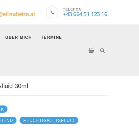
TELEFON
@ellisabetta.at
+43 664 51 123 16
ÜBER MICH
TERMINE
sfluid 30ml
IK
,
,
CHEND
FEUCHTIGKEITSFLUID