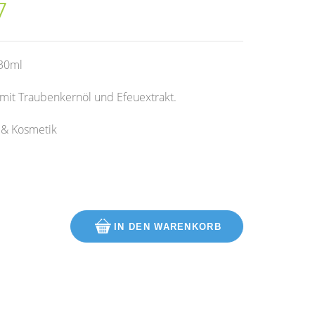
7
 30ml
 mit Traubenkernöl und Efeuextrakt.
 & Kosmetik
 30ml Menge
IN DEN WARENKORB